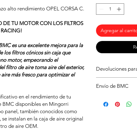
lazo alto rendimiento OPEL CORSA C.
O DE TU MOTOR CON LOS FILTROS
 RACING!
Agregar al carrit
o BMC es una excelente mejora para la
R
e los filtros cónicos sin caja que
vano motor, empeorando el
l filtro de aire toma aire del exterior,
Devoluciones pa
aire más fresco para optimizar el
Asegurate de que ést
Envío de BMC
tu vehículo, si tiene
compromiso. Si neces
icativo en el rendimiento de tu
Es posible que no d
abrir la caja y que s
ire BMC disponibles en Mingorri
productos de BMC en
condiciones y deberá
disponibilidad sin co
 tipo panel, también conocidos como
de envío.
compra. Recuerda el e
 se instalan en la caja de aire original
filtro de aire OEM.