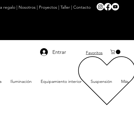
ta regalo
|
Nosotros
|
Proyectos
|
Taller
|
Contacto
Entrar
Favoritos
a
Iluminación
Equipamiento interior
Suspensión
Más