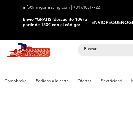
info@mingorriracing.com
| +34 618317722
​Envío *GRATIS (descuento 10€) a
ENVIOPEQUEÑOGR
partir de 150€ con el código:
Compbrake
Pedidos a la carta
Ofertas
Electricidad