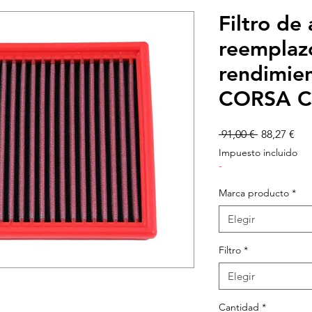
Filtro de
reemplaz
rendimie
CORSA C
Precio
Pre
 91,00 € 
88,27 €
de
Impuesto incluido
ofe
-
Marca producto
*
Elegir
Filtro
*
Elegir
Cantidad
*