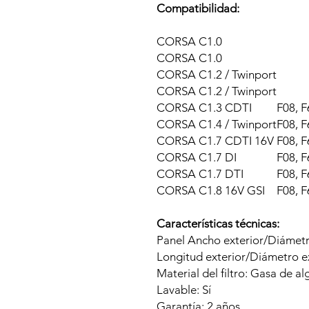
Compatibilidad:
CORSA C
1.0
CORSA C
1.0
CORSA C
1.2 / Twinport
CORSA C
1.2 / Twinport
CORSA C
1.3 CDTI
F08, 
CORSA C
1.4 / Twinport
F08, 
CORSA C
1.7 CDTI 16V
F08, 
CORSA C
1.7 DI
F08, 
CORSA C
1.7 DTI
F08, 
CORSA C
1.8 16V GSI
F08, F
Características técnicas:
Panel Ancho exterior/Diámetr
Longitud exterior/Diámetro ex
Material del filtro: Gasa de 
Lavable: Sí
Garantía: 2 años