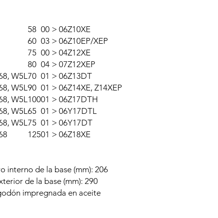
58
00 > 06
Z10XE
60
03 > 06
Z10EP/XEP
75
00 > 04
Z12XE
80
04 > 07
Z12XEP
F68, W5L
70
01 > 06
Z13DT
F68, W5L
90
01 > 06
Z14XE, Z14XEP
F68, W5L
100
01 > 06
Z17DTH
F68, W5L
65
01 > 06
Y17DTL
F68, W5L
75
01 > 06
Y17DT
68
125
01 > 06
Z18XE
o interno de la base (mm): 206
terior de la base (mm): 290
algodón impregnada en aceite