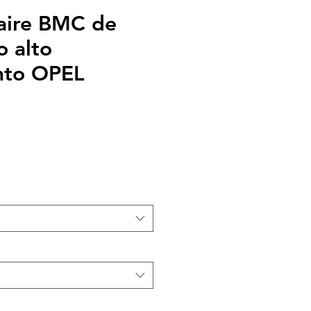
 aire BMC de
o alto
nto OPEL
cio
rta