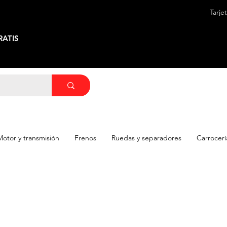
Tarje
ATIS
Motor y transmisión
Frenos
Ruedas y separadores
Carrocerí