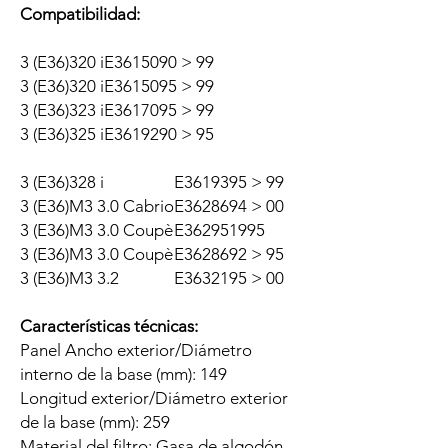
Compatibilidad:
3 (E36)
320 i
E36
150
90 > 99
3 (E36)
320 i
E36
150
95 > 99
3 (E36)
323 i
E36
170
95 > 99
3 (E36)
325 i
E36
192
90 > 95
3 (E36)
328 i
E36
193
95 > 99
3 (E36)
M3 3.0 Cabrio
E36
286
94 > 00
3 (E36)
M3 3.0 Coupè
E36
295
1995
3 (E36)
M3 3.0 Coupè
E36
286
92 > 95
3 (E36)
M3 3.2
E36
321
95 > 00
Características técnicas:
Panel Ancho exterior/Diámetro
interno de la base (mm): 149
Longitud exterior/Diámetro exterior
de la base (mm): 259
Material del filtro: Gasa de algodón