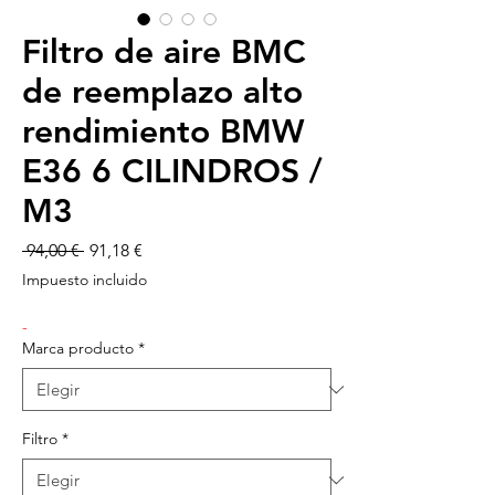
Filtro de aire BMC
de reemplazo alto
rendimiento BMW
E36 6 CILINDROS /
M3
Precio
Precio
 94,00 € 
91,18 €
de
Impuesto incluido
oferta
-
Marca producto
*
Filtro
*