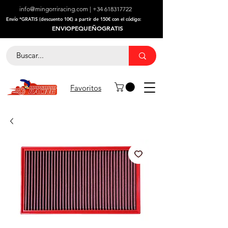
info@mingorriracing.com
|
+34 618317722
​Envío *GRATIS (descuento 10€) a partir de 150€ con el código:
ENVIOPEQUEÑOGRATIS
Favoritos