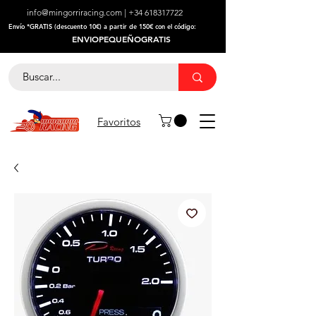
info@mingorriracing.com
|
+34 618317722
​Envío *GRATIS (descuento 10€) a partir de 150€ con el código:
ENVIOPEQUEÑOGRATIS
Favoritos