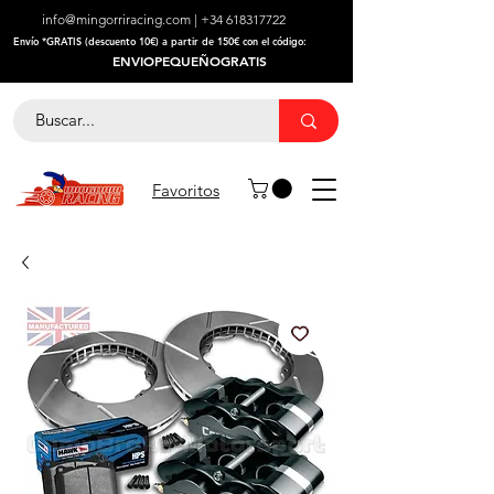
info@mingorriracing.com
|
+34 618317722
​Envío *GRATIS (descuento 10€) a partir de 150€ con el código:
ENVIOPEQUEÑOGRATIS
Favoritos