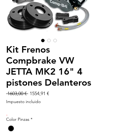
Kit Frenos
Compbrake VW
JETTA MK2 16" 4
pistones Delanteros
Precio
Precio
 1603,00 € 
1554,91 €
de
Impuesto incluido
oferta
-
Color Pinzas
*