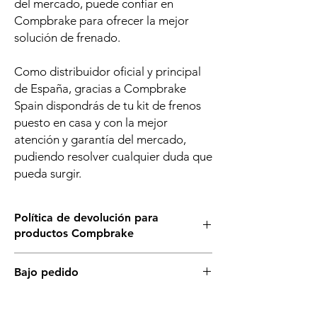
del mercado, puede confiar en
Compbrake para ofrecer la mejor
solución de frenado.
Como distribuidor oficial y principal
de España, gracias a Compbrake
Spain dispondrás de tu kit de frenos
puesto en casa y con la mejor
atención y garantía del mercado,
pudiendo resolver cualquier duda que
pueda surgir.
Política de devolución para
productos Compbrake
Al ser un producto bajo pedido desde Gran
Bajo pedido
Bretaña, es importante asegurarte de que
este es el kit de frenos que necesitas para
Este producto solo está disponible bajo
tu vehículo, o consúltarnos si tienes dudas
pedido, y el plazo de entrega es de