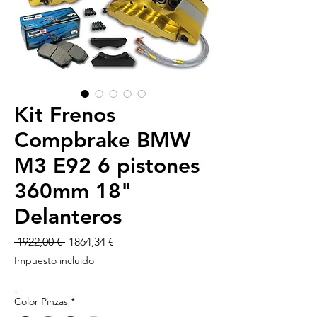
Kit Frenos
Compbrake BMW
M3 E92 6 pistones
360mm 18"
Delanteros
Precio
Precio
 1922,00 € 
1864,34 €
de
Impuesto incluido
oferta
-
Color Pinzas
*