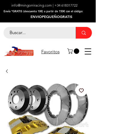
info@mingorriracing.com
|
+34 618317722
​Envío *GRATIS (descuento 10€) a partir de 150€ con el código:
ENVIOPEQUEÑOGRATIS
Favoritos