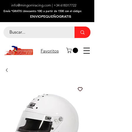
info@mingorriracing.com
|
+34 618317722
​Envío *GRATIS (descuento 10€) a partir de 150€ con el código:
ENVIOPEQUEÑOGRATIS
Favoritos