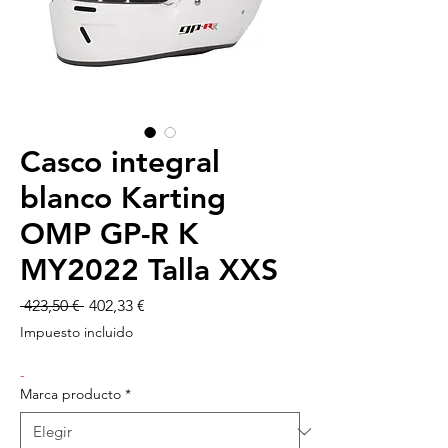
Casco integral
blanco Karting
OMP GP-R K
MY2022 Talla XXS
Precio
Precio
 423,50 € 
402,33 €
de
Impuesto incluido
oferta
-
Marca producto
*