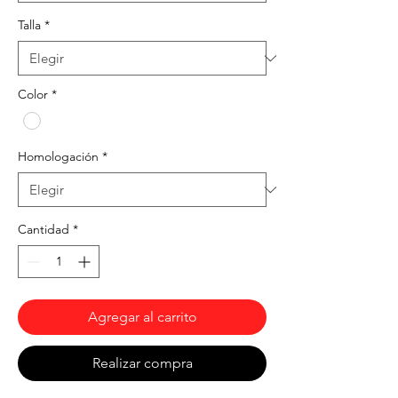
Talla
*
Color
*
Homologación
*
Cantidad
*
Agregar al carrito
Realizar compra