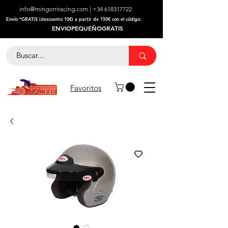
info@mingorriracing.com
|
+34 618317722
​Envío *GRATIS (descuento 10€) a partir de 150€ con el código:
ENVIOPEQUEÑOGRATIS
Favoritos