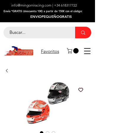
info@mingorriracing.com
|
+34 618317722
​Envío *GRATIS (descuento 10€) a partir de 150€ con el código:
ENVIOPEQUEÑOGRATIS
Favoritos