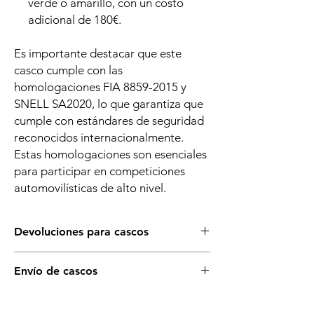
verde o amarillo, con un costo
adicional de 180€.
Es importante destacar que este
casco cumple con las
homologaciones FIA 8859-2015 y
SNELL SA2020, lo que garantiza que
cumple con estándares de seguridad
reconocidos internacionalmente.
Estas homologaciones son esenciales
para participar en competiciones
automovilísticas de alto nivel.
Devoluciones para cascos
Asegurate de que éste es el artículo que
Envío de cascos
necesitas para tu vehículo, si tienes dudas,
llámanos o escríbenos sin compromiso. Para
Recuerda que dispones de envío gratuito a
cualquier duda con la talla no dudes en
partir de 150€. Es posible que no