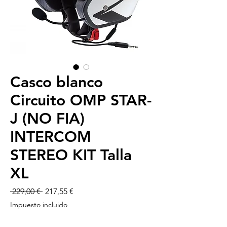
Casco blanco
Circuito OMP STAR-
J (NO FIA)
INTERCOM
STEREO KIT Talla
XL
Precio
Precio
 229,00 € 
217,55 €
de
Impuesto incluido
oferta
-