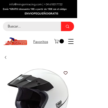
info@mingorriracing.com
|
+34 618317722
​Envío *GRATIS (descuento 10€) a partir de 150€ con el código:
ENVIOPEQUEÑOGRATIS
Favoritos