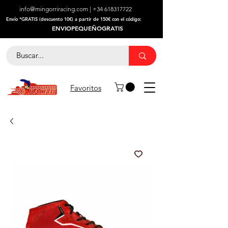
info@mingorriracing.com
|
+34 618317722
​Envío *GRATIS (descuento 10€) a partir de 150€ con el código:
ENVIOPEQUEÑOGRATIS
Favoritos