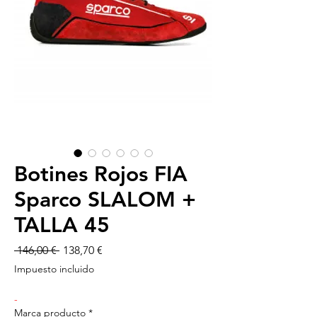
Botines Rojos FIA
Sparco SLALOM +
TALLA 45
Precio
Precio
 146,00 € 
138,70 €
de
Impuesto incluido
oferta
-
Marca producto
*