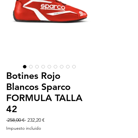
Botines Rojo
Blancos Sparco
FORMULA TALLA
42
Precio
Precio
 258,00 € 
232,20 €
de
Impuesto incluido
oferta