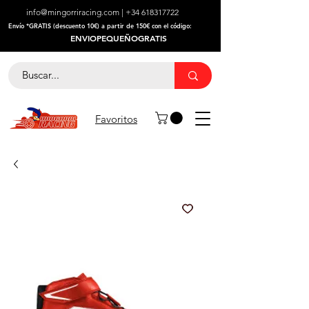
info@mingorriracing.com
|
+34 618317722
​Envío *GRATIS (descuento 10€) a partir de 150€ con el código:
ENVIOPEQUEÑOGRATIS
Favoritos