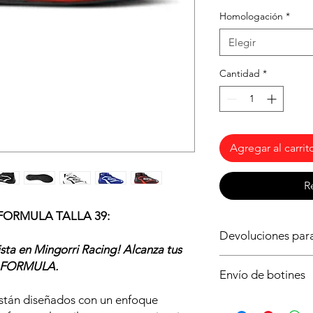
Homologación
*
Elegir
Cantidad
*
Agregar al carrit
R
o FORMULA TALLA 39:
Devoluciones para
ista en Mingorri Racing! Alcanza tus
Asegurate de que ést
co FORMULA.
Envío de botines
tu vehículo, si tiene
compromiso. Para cua
stán diseñados con un enfoque
Es posible que no di
en constultarnos. Si 