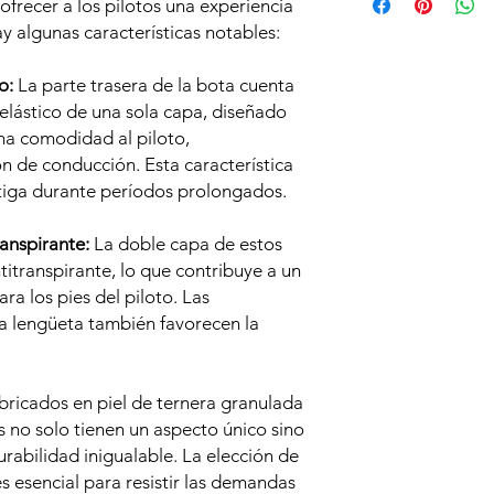
ofrecer a los pilotos una experiencia
stock. Consúltanos d
a cargos de los porte
de realizar la compra
y algunas características notables:
mantenerse en perfec
o:
La parte trasera de la bota cuenta
elástico de una sola capa, diseñado
ma comodidad al piloto,
n de conducción. Esta característica
fatiga durante períodos prolongados.
anspirante:
La doble capa de estos
ntitranspirante, lo que contribuye a un
a los pies del piloto. Las
la lengüeta también favorecen la
ricados en piel de ternera granulada
es no solo tienen un aspecto único sino
rabilidad inigualable. La elección de
es esencial para resistir las demandas