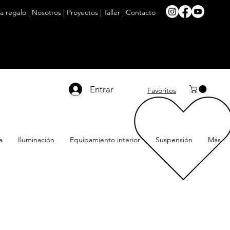
ta regalo
|
Nosotros
|
Proyectos
|
Taller
|
Contacto
Entrar
Favoritos
a
Iluminación
Equipamiento interior
Suspensión
Más