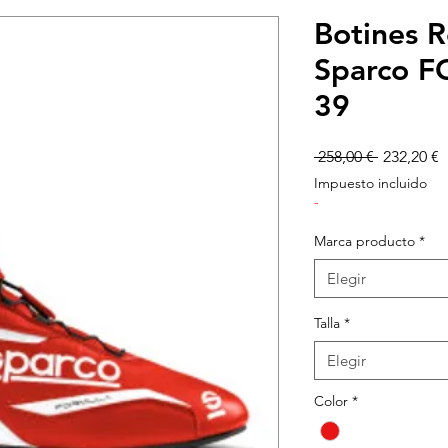
Botines R
Sparco 
39
Precio
P
 258,00 € 
232,20 €
d
Impuesto incluido
o
-
Marca producto
*
Elegir
Talla
*
Elegir
Color
*