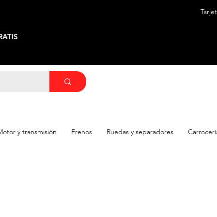
Tarje
ATIS
Motor y transmisión
Frenos
Ruedas y separadores
Carrocerí