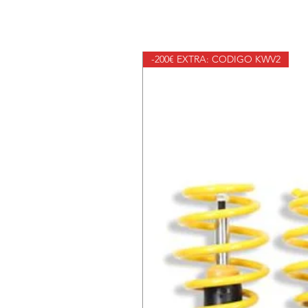
-200€ EXTRA: CODIGO KWV2