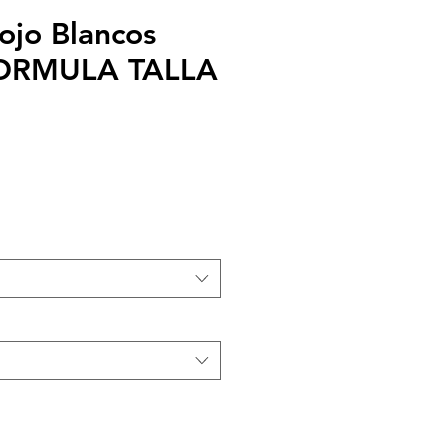
ojo Blancos
FORMULA TALLA
recio
e
ferta