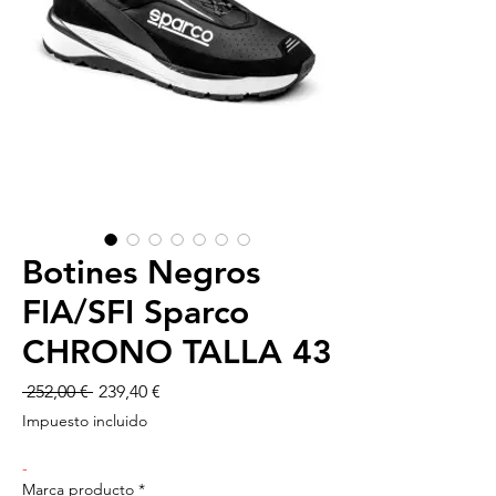
Botines Negros
FIA/SFI Sparco
CHRONO TALLA 43
Precio
Precio
 252,00 € 
239,40 €
de
Impuesto incluido
oferta
-
Marca producto
*