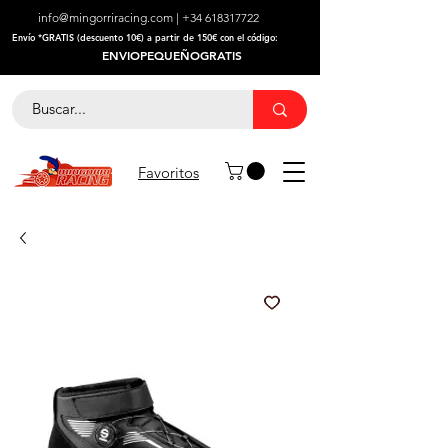
info@mingorriracing.com
|
+34 618317722
​Envío *GRATIS (descuento 10€) a partir de 150€ con el código:
ENVIOPEQUEÑOGRATIS
Favoritos