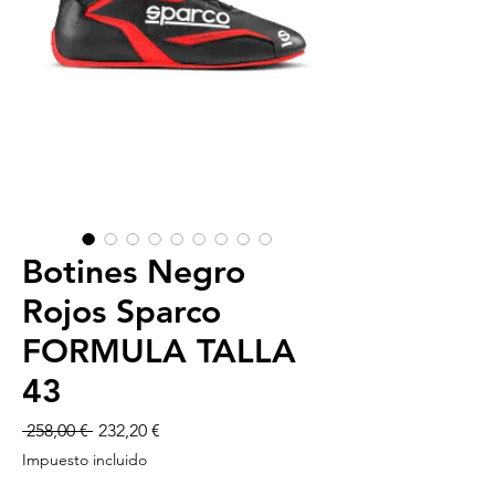
Botines Negro
Rojos Sparco
FORMULA TALLA
43
Precio
Precio
 258,00 € 
232,20 €
de
Impuesto incluido
oferta