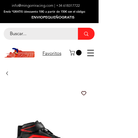
info@mingorriracing.com
|
+34 618317722
​Envío *GRATIS (descuento 10€) a partir de 150€ con el código:
ENVIOPEQUEÑOGRATIS
Favoritos