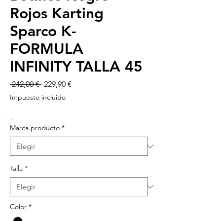
Rojos Karting
Sparco K-
FORMULA
INFINITY TALLA 45
Precio
Precio
 242,00 € 
229,90 €
de
Impuesto incluido
oferta
-
Marca producto
*
Talla
*
Color
*