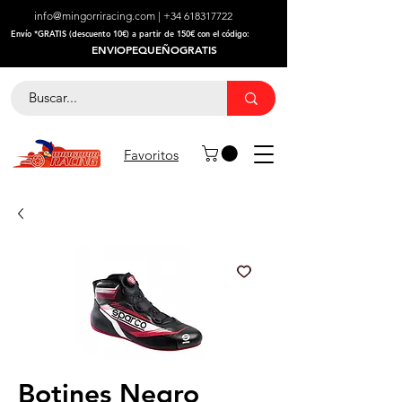
info@mingorriracing.com
|
+34 618317722
​Envío *GRATIS (descuento 10€) a partir de 150€ con el código:
ENVIOPEQUEÑOGRATIS
Favoritos
Botines Negro