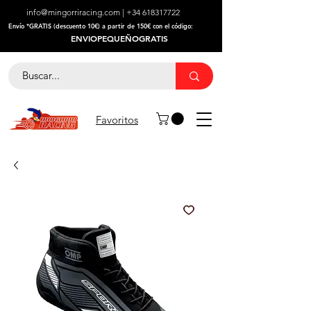
info@mingorriracing.com
|
+34 618317722
​Envío *GRATIS (descuento 10€) a partir de 150€ con el código:
ENVIOPEQUEÑOGRATIS
Favoritos