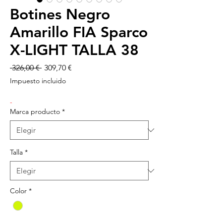
Botines Negro
Amarillo FIA Sparco
X-LIGHT TALLA 38
Precio
Precio
 326,00 € 
309,70 €
de
Impuesto incluido
oferta
-
Marca producto
*
Talla
*
Color
*