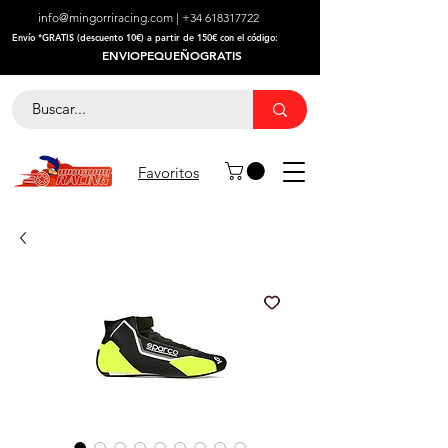
info@mingorriracing.com
|
+34 618317722
​Envío *GRATIS (descuento 10€) a partir de 150€ con el código:
ENVIOPEQUEÑOGRATIS
Favoritos