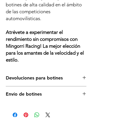
botines de alta calidad en el ámbito
de las competiciones
automovilísticas.
Atrévete a experimentar el
rendimiento sin compromisos
con
Mingorri Racing! La mejor elección
para los amantes de la velocidad y el
estilo.
Devoluciones para botines
Asegurate de que éste es el artículo que
Envío de botines
necesitas para tu vehículo, si tienes dudas,
llámanos o escríbenos sin compromiso. Para
Es posible que no dispongamos todos los
cualquier duda con la talla no dudes en
artículos en stock. Consúltanos
constultarnos. Si necesitas cambiarlos
disponibilidad sin compromiso antes de
deberás correr a cargos de los portes y los
realizar la compra.
guantes y el envoltorio debe mantenerse en