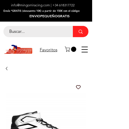
info@mingorriracing.com
|
+34 618317722
​Envío *GRATIS (descuento 10€) a partir de 150€ con el código:
ENVIOPEQUEÑOGRATIS
Favoritos