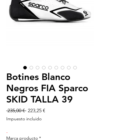
Botines Blanco
Negros FIA Sparco
SKID TALLA 39
Precio
Precio
 235,00 € 
223,25 €
de
Impuesto incluido
oferta
-
Marca producto
*