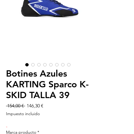
Botines Azules
KARTING Sparco K-
SKID TALLA 39
Precio
Precio
 154,00 € 
146,30 €
de
Impuesto incluido
oferta
-
Marca producto
*