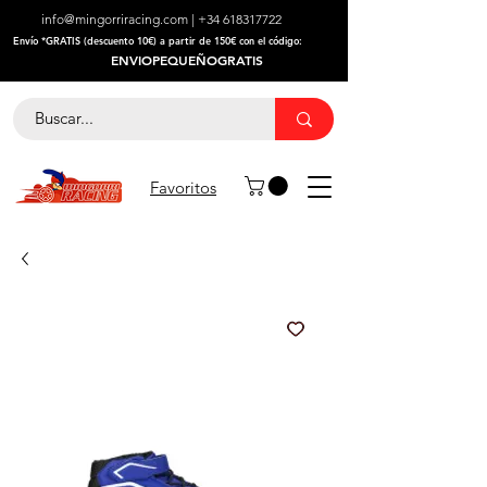
info@mingorriracing.com
|
+34 618317722
​Envío *GRATIS (descuento 10€) a partir de 150€ con el código:
ENVIOPEQUEÑOGRATIS
Favoritos