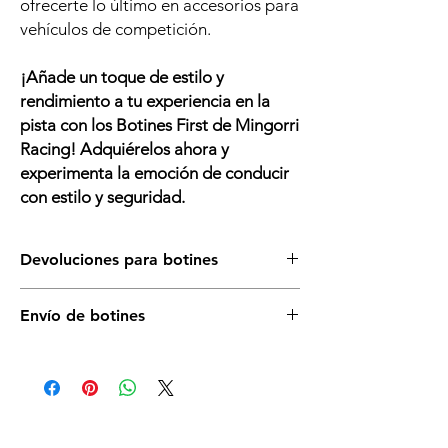
ofrecerte lo último en accesorios para
vehículos de competición.
¡Añade un toque de estilo y
rendimiento a tu experiencia en la
pista con los Botines First de Mingorri
Racing! Adquiérelos ahora y
experimenta la emoción de conducir
con estilo y seguridad.
Devoluciones para botines
Asegurate de que éste es el artículo que
Envío de botines
necesitas para tu vehículo, si tienes dudas,
llámanos o escríbenos sin compromiso. Para
Es posible que no dispongamos todas las
cualquier duda con la talla no dudes en
tallas en stock. Consúltanos disponibilidad
constultarnos. Si necesitas cambiarlos
sin compromiso antes de realizar la compra.
deberás correr a cargos de los portes y los
guantes y el envoltorio debe mantenerse en
perfectas condiciones.