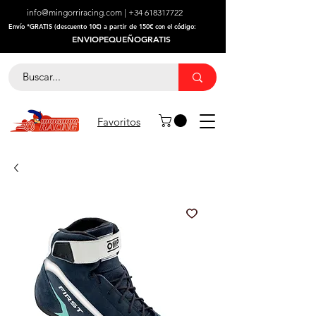
info@mingorriracing.com
|
+34 618317722
​Envío *GRATIS (descuento 10€) a partir de 150€ con el código:
ENVIOPEQUEÑOGRATIS
Favoritos