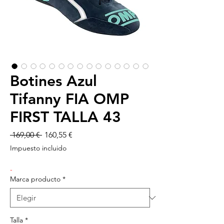
Botines Azul
Tifanny FIA OMP
FIRST TALLA 43
Precio
Precio
 169,00 € 
160,55 €
de
Impuesto incluido
oferta
-
Marca producto
*
Talla
*