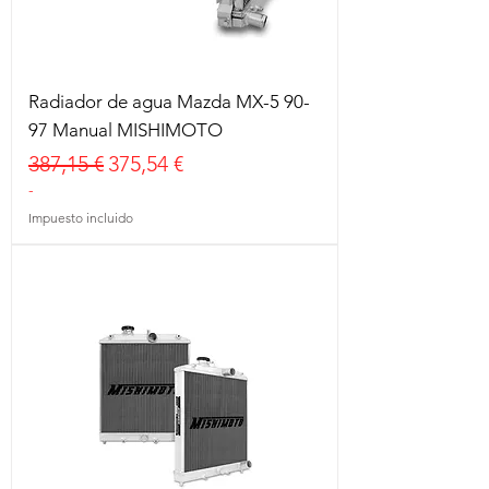
Radiador de agua Mazda MX-5 90-
97 Manual MISHIMOTO
Precio
Precio de oferta
387,15 €
375,54 €
-
Impuesto incluido