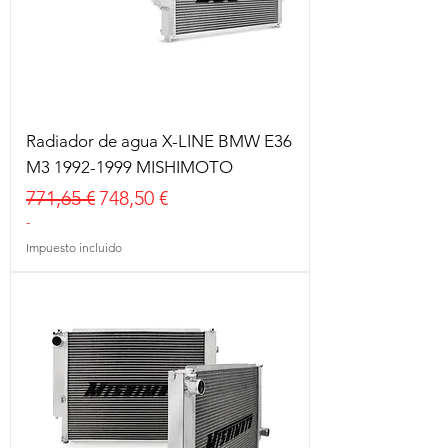
Radiador de agua X-LINE BMW E36
M3 1992-1999 MISHIMOTO
Precio
Precio de oferta
771,65 €
748,50 €
-
Impuesto incluido