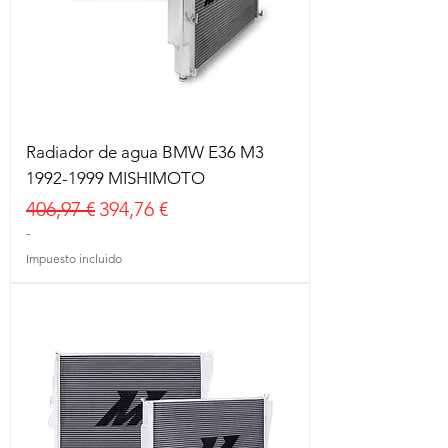
Radiador de agua BMW E36 M3
1992-1999 MISHIMOTO
Precio
Precio de oferta
406,97 €
394,76 €
-
Impuesto incluido