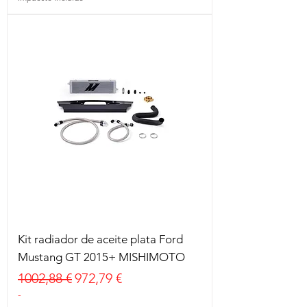
Kit radiador de aceite plata Ford
Mustang GT 2015+ MISHIMOTO
Precio
Precio de oferta
1002,88 €
972,79 €
-