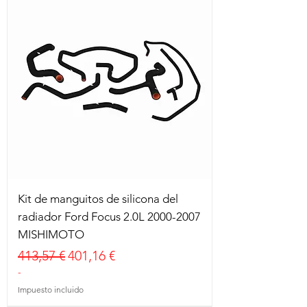
Kit de manguitos de silicona del
radiador Ford Focus 2.0L 2000-2007
MISHIMOTO
Precio
Precio de oferta
413,57 €
401,16 €
-
Impuesto incluido