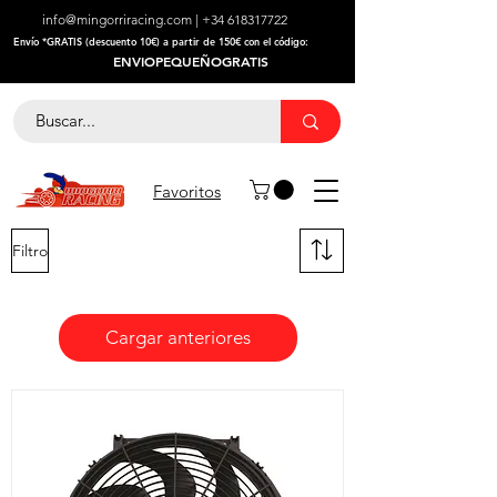
info@mingorriracing.com
|
+34 618317722
​Envío *GRATIS (descuento 10€) a partir de 150€ con el código:
ENVIOPEQUEÑOGRATIS
Favoritos
Filtro
Cargar anteriores