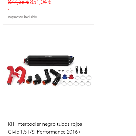
Precio
Precio de oferta
877,36 €
851,04 €
-
Impuesto incluido
KIT Intercooler negro tubos rojos
Civic 1.5T/Si Performance 2016+