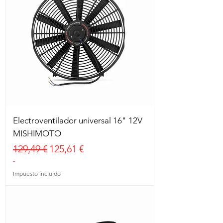
Electroventilador universal 16" 12V
MISHIMOTO
Precio
Precio de oferta
129,49 €
125,61 €
-
Impuesto incluido