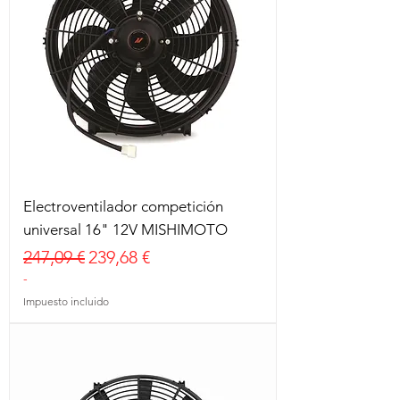
Electroventilador competición
universal 16" 12V MISHIMOTO
Precio
Precio de oferta
247,09 €
239,68 €
-
Impuesto incluido