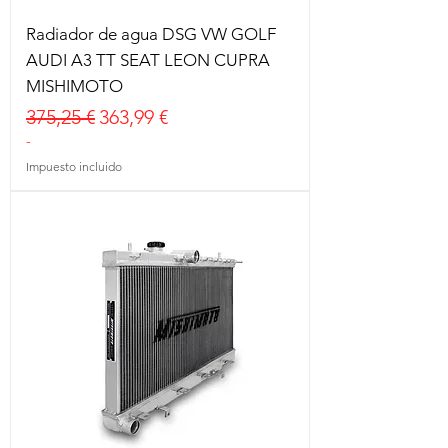
Radiador de agua DSG VW GOLF
AUDI A3 TT SEAT LEON CUPRA
MISHIMOTO
Precio
Precio de oferta
375,25 €
363,99 €
-
Impuesto incluido