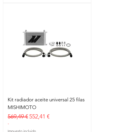
Kit radiador aceite universal 25 filas
MISHIMOTO
Precio
Precio de oferta
569,49 €
552,41 €
-
Impuesto incluido