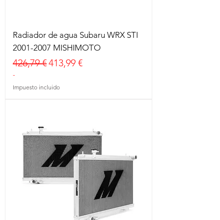
Radiador de agua Subaru WRX STI
2001-2007 MISHIMOTO
Precio
Precio de oferta
426,79 €
413,99 €
-
Impuesto incluido