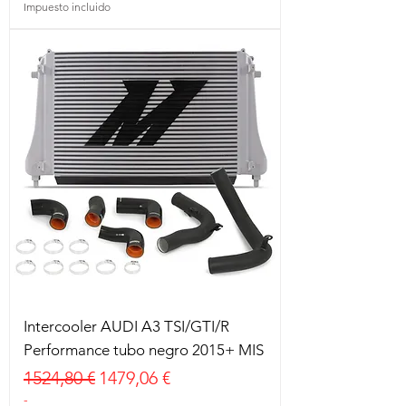
Impuesto incluido
Intercooler AUDI A3 TSI/GTI/R
Performance tubo negro 2015+ MIS
Precio
Precio de oferta
1524,80 €
1479,06 €
-