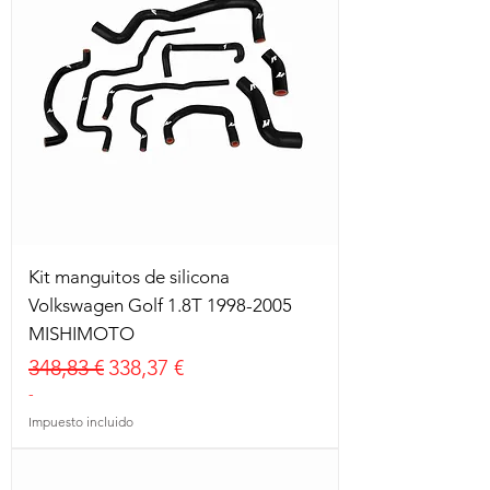
Kit manguitos de silicona
Volkswagen Golf 1.8T 1998-2005
MISHIMOTO
Precio
Precio de oferta
348,83 €
338,37 €
-
Impuesto incluido