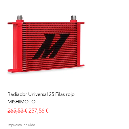
Radiador Universal 25 Filas rojo
MISHIMOTO
Precio
Precio de oferta
265,53 €
257,56 €
-
Impuesto incluido