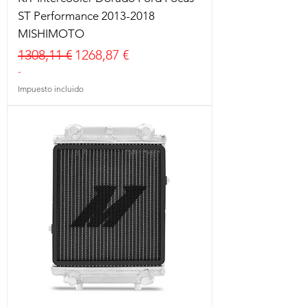
ST Performance 2013-2018
MISHIMOTO
Precio
Precio de oferta
1308,11 €
1268,87 €
-
Impuesto incluido