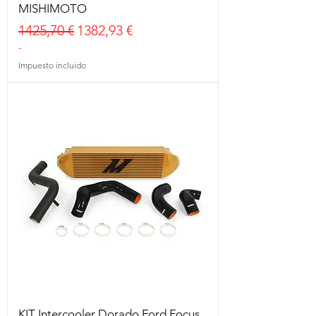
MISHIMOTO
Precio
Precio de oferta
1425,70 €
1382,93 €
-
Impuesto incluido
KIT Intercooler Dorado Ford Focus