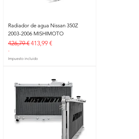
Radiador de agua Nissan 350Z
2003-2006 MISHIMOTO
Precio
Precio de oferta
426,79 €
413,99 €
-
Impuesto incluido