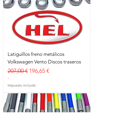
Latiguillos freno metálicos
Volkswagen Vento Discos traseros
Precio
Precio de oferta
207,00 €
196,65 €
-
Impuesto incluido