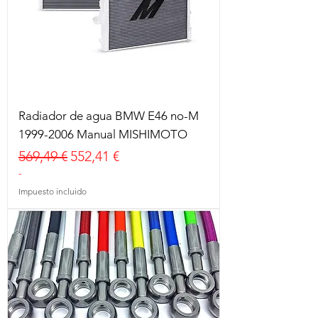
Radiador de agua BMW E46 no-M
1999-2006 Manual MISHIMOTO
Precio
Precio de oferta
569,49 €
552,41 €
-
Impuesto incluido