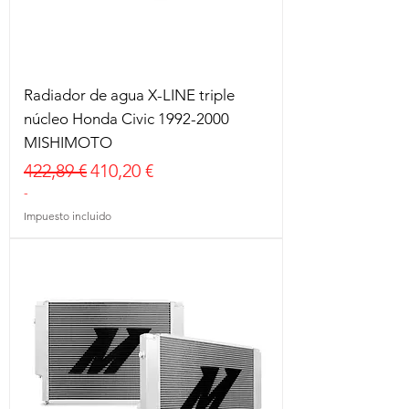
Radiador de agua X-LINE triple
núcleo Honda Civic 1992-2000
MISHIMOTO
Precio
Precio de oferta
422,89 €
410,20 €
-
Impuesto incluido