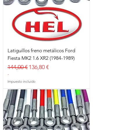
Latiguillos freno metálicos Ford
Fiesta MK2 1.6 XR2 (1984-1989)
Precio
Precio de oferta
144,00 €
136,80 €
-
Impuesto incluido