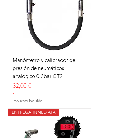
Manómetro y calibrador de
presión de neumáticos
analógico 0-3bar GT2i
Precio
32,00 €
-
Impuesto incluido
ENTREGA INMEDIATA