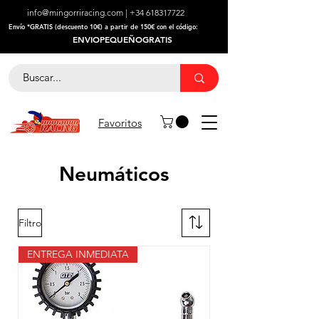
info@mingorriracing.com
|
+34 618317722
​Envío *GRATIS (descuento 10€) a partir de 150€ con el código:
ENVIOPEQUEÑOGRATIS
Favoritos
Neumáticos
Filtro
ENTREGA INMEDIATA