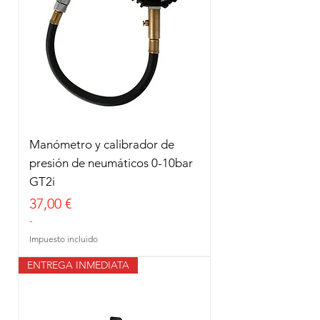
Manómetro y calibrador de
presión de neumáticos 0-10bar
GT2i
Precio
37,00 €
-
Impuesto incluido
ENTREGA INMEDIATA