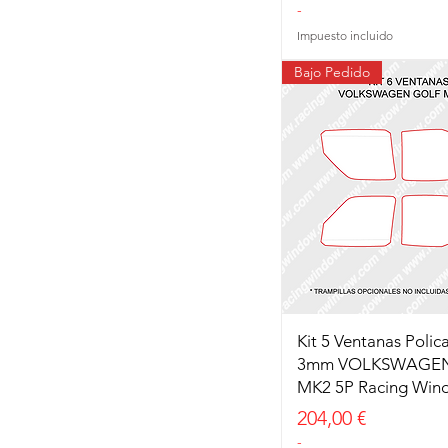
-
Impuesto incluido
Bajo Pedido
Kit 5 Ventanas Poli
3mm VOLKSWAGE
MK2 5P Racing Win
Precio
204,00 €
-