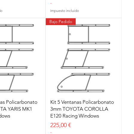
-
do
Impuesto incluido
Bajo Pedido
nas Policarbonato
Kit 5 Ventanas Policarbonato
TA YARIS MK1
3mm TOYOTA COROLLA
dows
E120 Racing Windows
Precio
225,00 €
-