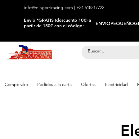
info@mingorriracing.com
| +34 618317722
​Envío *GRATIS (descuento 10€) a
ENVIOPEQUEÑOGR
partir de 150€ con el código:
Compbrake
Pedidos a la carta
Ofertas
Electricidad
El