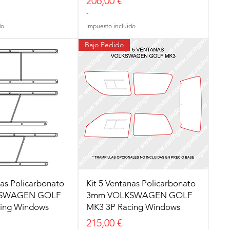
Precio
206,00 €
-
do
Impuesto incluido
Bajo Pedido
nas Policarbonato
Kit 5 Ventanas Policarbonato
SWAGEN GOLF
3mm VOLKSWAGEN GOLF
ing Windows
MK3 3P Racing Windows
Precio
215,00 €