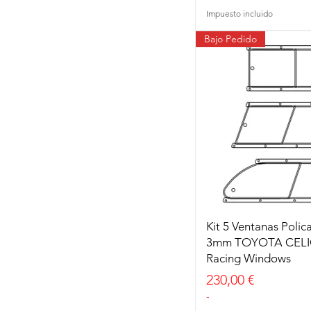
Impuesto incluido
Bajo Pedido
Kit 5 Ventanas Poli
3mm TOYOTA CELI
Racing Windows
Precio
230,00 €
-