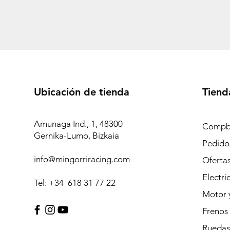
Ubicación de tienda
Tiend
Amunaga Ind., 1, 48300
Compb
Gernika-Lumo, Bizkaia
Pedidos
info@mingorriracing.com
Oferta
Electri
Tel: +34 618 31 77 22
Motor 
Frenos
Ruedas