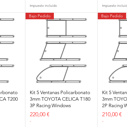
Impuesto incluido
Impuesto inclui
Bajo Pedido
Bajo Pedido
carbonato
Kit 5 Ventanas Policarbonato
Kit 5 Venta
CA T200
3mm TOYOTA CELICA T180
3mm TOYOT
3P Racing Windows
2P Racing 
Precio
Precio
220,00 €
210,00 €
-
-