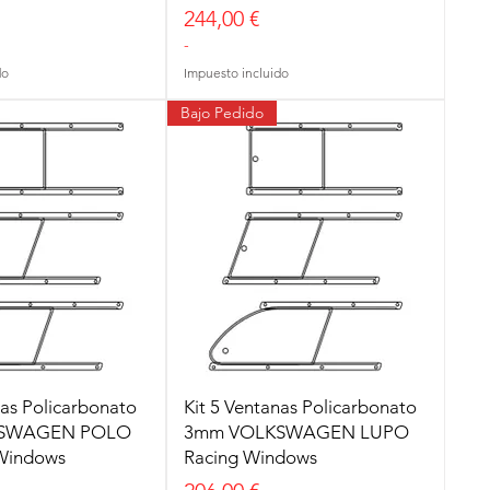
Precio
244,00 €
-
do
Impuesto incluido
Bajo Pedido
nas Policarbonato
Kit 5 Ventanas Policarbonato
SWAGEN POLO
3mm VOLKSWAGEN LUPO
Windows
Racing Windows