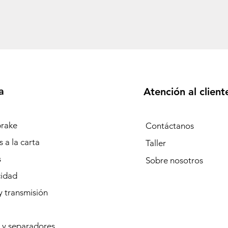
a
Atención al client
rake
Contáctanos
 a la carta
Taller
s
Sobre
nosotros
cidad
y transmisión
 y separadores