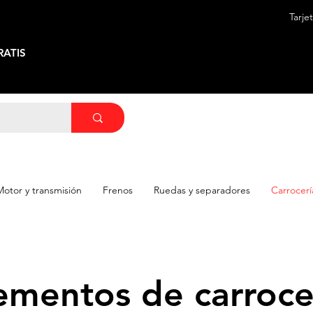
Tarje
ATIS
Motor y transmisión
Frenos
Ruedas y separadores
Carrocerí
ementos de carroce