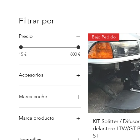
Filtrar por
Precio
Bajo Pedido
15 €
800 €
Accesorios
Caballetes
Cubrecarter
Marca coche
Marcos
Mecánico
AUDI
Protección
BMW
Marca producto
KIT Splitter / Difusor
Soldadura
CITROEN
delantero LTW/GT
Splitters
CM
AST
ST
Ventanas
FIAT
NISUBA
Trampillas