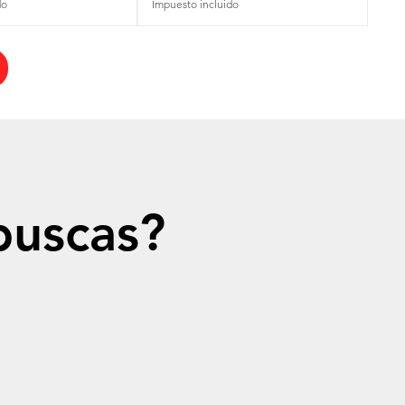
do
Impuesto incluido
buscas?