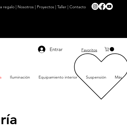
ta regalo
|
Nosotros
|
Proyectos
|
Taller
|
Contacto
Entrar
Favoritos
a
Iluminación
Equipamiento interior
Suspensión
Más
ría