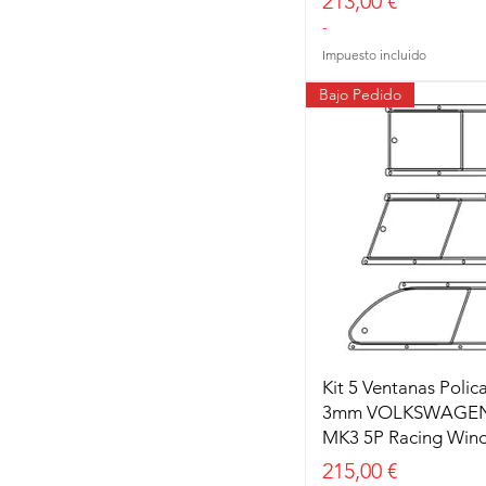
Precio
213,00 €
VOLVO
-
VW
Impuesto incluido
Bajo Pedido
Kit 5 Ventanas Poli
3mm VOLKSWAGE
MK3 5P Racing Win
Precio
215,00 €