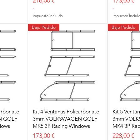
Precio
Precio
216,00 €
173,00 €
-
-
Impuesto incluido
Impuesto inclui
Bajo Pedido
Bajo Pedido
carbonato
Kit 4 Ventanas Policarbonato
Kit 5 Venta
N GOLF
3mm VOLKSWAGEN GOLF
3mm VOLK
dows
MK5 3P Racing Windows
MK4 3P Rac
Precio
Precio
173,00 €
228,00 €