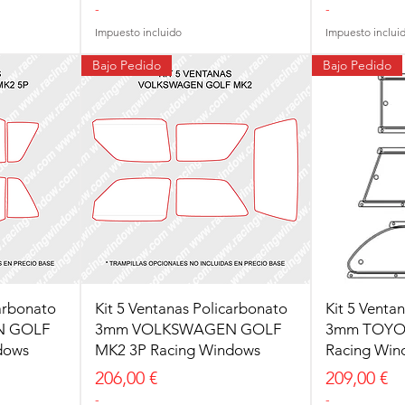
-
-
Impuesto incluido
Impuesto inclui
Bajo Pedido
Bajo Pedido
carbonato
Kit 5 Ventanas Policarbonato
Kit 5 Venta
N GOLF
3mm VOLKSWAGEN GOLF
3mm TOYO
dows
MK2 3P Racing Windows
Racing Win
Precio
Precio
206,00 €
209,00 €
-
-