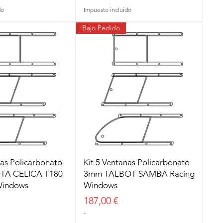
do
Impuesto incluido
Bajo Pedido
nas Policarbonato
Kit 5 Ventanas Policarbonato
A CELICA T180
3mm TALBOT SAMBA Racing
Windows
Windows
Precio
187,00 €
-