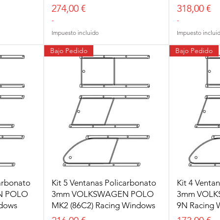
Precio
Precio
274,00 €
318,00 €
-
-
Impuesto incluido
Impuesto inclui
Bajo Pedido
Bajo Pedido
carbonato
Kit 5 Ventanas Policarbonato
Kit 4 Venta
N POLO
3mm VOLKSWAGEN POLO
3mm VOLK
dows
MK2 (86C2) Racing Windows
9N Racing 