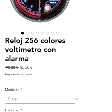
Reloj 256 colores
voltímetro con
alarma
Precio
Precio
 90,00 € 
85,50 €
de
Impuesto incluido
oferta
-
Medición
*
Cantidad
*