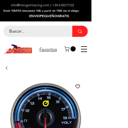
info@mingorriracing.com
|
+34 618317722
​Envío *GRATIS (descuento 10€) a partir de 150€ con el código:
ENVIOPEQUEÑOGRATIS
Favoritos