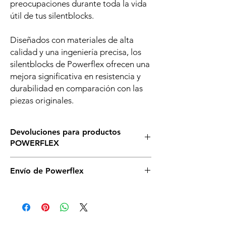
preocupaciones durante toda la vida
útil de tus silentblocks.
Diseñados con materiales de alta
calidad y una ingeniería precisa, los
silentblocks de Powerflex ofrecen una
mejora significativa en resistencia y
durabilidad en comparación con las
piezas originales.
Devoluciones para productos
POWERFLEX
Asegurate de que éste es el silenblock que
Envío de Powerflex
necesitas para tu vehículo, si tienes dudas,
llámanos o escríbenos sin compromiso. Si
Es posible que no dispongamos de todos
necesitas cambiarlos asegurate de no abrir
los silentblock de powerflex en stock en
la caja y que se mantenga en perfectas
nuestro almacén. De ser así serán enviados
condiciones y deberás correr a cargo de
directamente desde el proveedor en un
ambos gastos de envío.