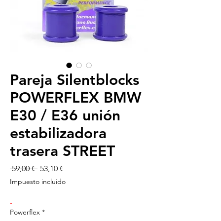
Pareja Silentblocks
POWERFLEX BMW
E30 / E36 unión
estabilizadora
trasera STREET
Precio
Precio
 59,00 € 
53,10 €
de
Impuesto incluido
oferta
-
Powerflex
*