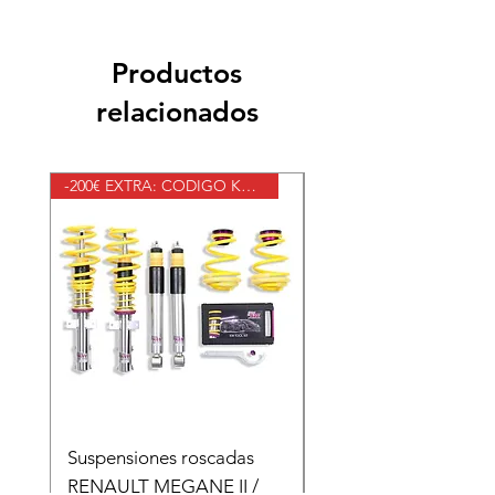
plazo aproximado de 2 días.
Productos
relacionados
-200€ EXTRA: CODIGO KWV2
Suspensiones roscadas
Suspensiones roscad
RENAULT MEGANE II /
RENAULT MEGANE II