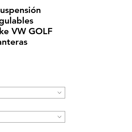
suspensión
egulables
ke VW GOLF
nteras
recio
e
ferta