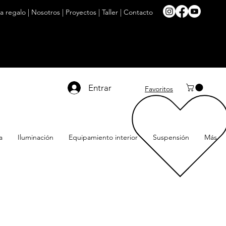
ta regalo
|
Nosotros
|
Proyectos
|
Taller
|
Contacto
Entrar
Favoritos
a
Iluminación
Equipamiento interior
Suspensión
Más