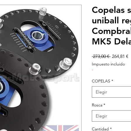
Copelas 
uniball r
Compbra
MK5 Dela
Precio
P
 273,00 € 
264,81 €
d
Impuesto incluido
o
-
COPELAS
*
Elegir
Rosca
*
Elegir
Cantidad
*