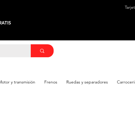
Tarje
ATIS
Motor y transmisión
Frenos
Ruedas y separadores
Carrocerí