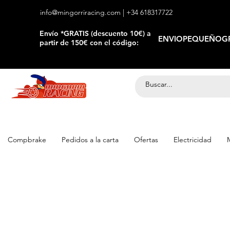
info@mingorriracing.com
| +34 618317722
​Envío *GRATIS (descuento 10€) a
ENVIOPEQUEÑOGR
partir de 150€ con el código:
Compbrake
Pedidos a la carta
Ofertas
Electricidad