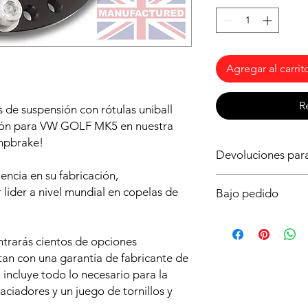
Agregar al carrit
R
 de suspensión con rótulas uniball
ción para VW GOLF MK5 en nuestra
mpbrake!
Devoluciones pa
ncia en su fabricación,
Al ser un producto b
der a nivel mundial en copelas de
Bajo pedido
importante asegurart
necesitas para tu vehí
Este producto solo es
dudas ya que no podr
plazo de entrega es
o lo intentes montar 
ntrarás cientos de opciones
Realiza tu pedido aho
Fijate en la forma de
ntan con una garantía de fabricante de
antes posible y poder
asegurarte de la ros
incluye todo lo necesario para la
lo pierdas!
aciadores y un juego de tornillos y