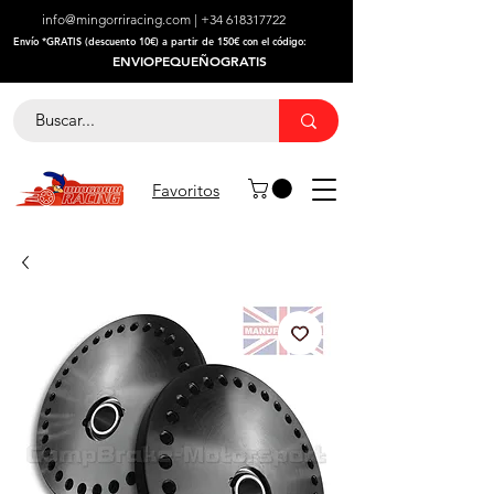
info@mingorriracing.com
|
+34 618317722
​Envío *GRATIS (descuento 10€) a partir de 150€ con el código:
ENVIOPEQUEÑOGRATIS
Favoritos