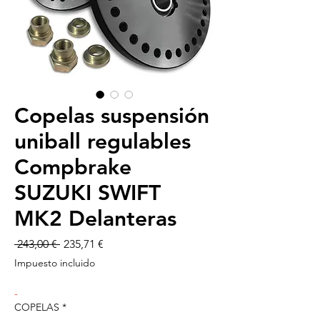
Copelas suspensión
uniball regulables
Compbrake
SUZUKI SWIFT
MK2 Delanteras
Precio
Precio
 243,00 € 
235,71 €
de
Impuesto incluido
oferta
-
COPELAS
*