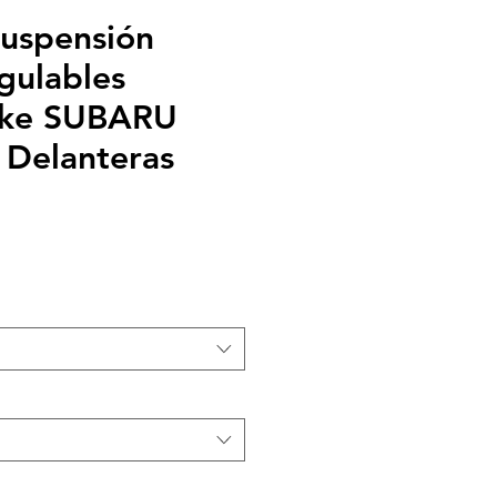
suspensión
egulables
ke SUBARU
Delanteras
recio
e
ferta