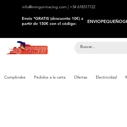
info@mingorriracing.com
| +34 618317722
​Envío *GRATIS (descuento 10€) a
ENVIOPEQUEÑOGR
partir de 150€ con el código:
Compbrake
Pedidos a la carta
Ofertas
Electricidad