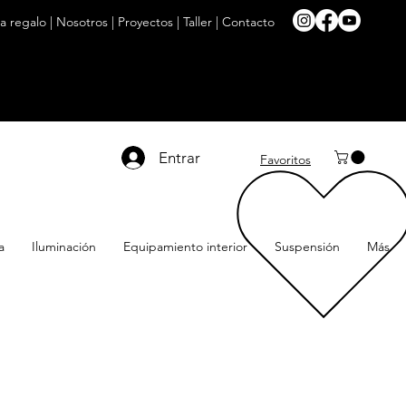
ta regalo
|
Nosotros
|
Proyectos
|
Taller
|
Contacto
Entrar
Favoritos
a
Iluminación
Equipamiento interior
Suspensión
Más