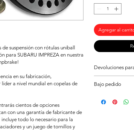
Agregar al carrit
R
 de suspensión con rótulas uniball
ción para SUBARU IMPREZA en nuestra
mpbrake!
Devoluciones pa
ncia en su fabricación,
Al ser un producto b
der a nivel mundial en copelas de
Bajo pedido
importante asegurart
necesitas para tu vehí
Este producto solo es
dudas ya que no podr
plazo de entrega es
o lo intentes montar 
ntrarás cientos de opciones
Realiza tu pedido aho
Fijate en la forma de
ntan con una garantía de fabricante de
antes posible y poder
asegurarte de la ros
incluye todo lo necesario para la
lo pierdas!
aciadores y un juego de tornillos y