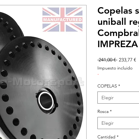
Copelas 
uniball r
Compbra
IMPREZA 
Precio
P
 241,00 € 
233,77 €
d
Impuesto incluido
o
-
COPELAS
*
Elegir
Rosca
*
Elegir
Cantidad
*