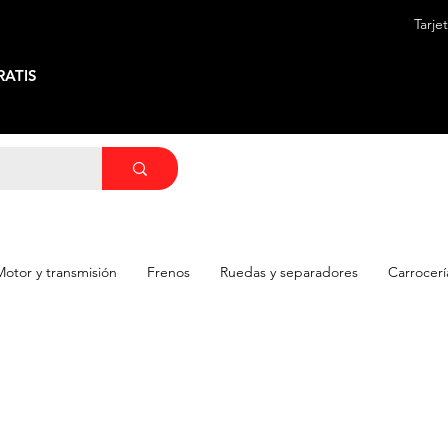
Tarje
ATIS
Motor y transmisión
Frenos
Ruedas y separadores
Carrocerí