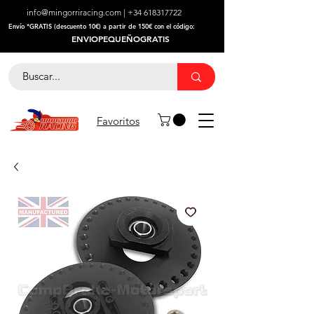
info@mingorriracing.com
|
+34 618317722
​Envío *GRATIS (descuento 10€) a partir de 150€ con el código:
ENVIOPEQUEÑOGRATIS
Favoritos