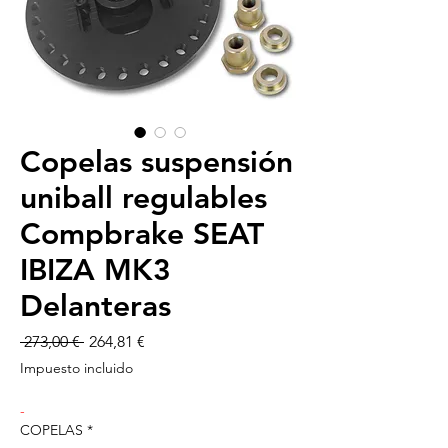
Copelas suspensión
uniball regulables
Compbrake SEAT
IBIZA MK3
Delanteras
Precio
Precio
 273,00 € 
264,81 €
de
Impuesto incluido
oferta
-
COPELAS
*