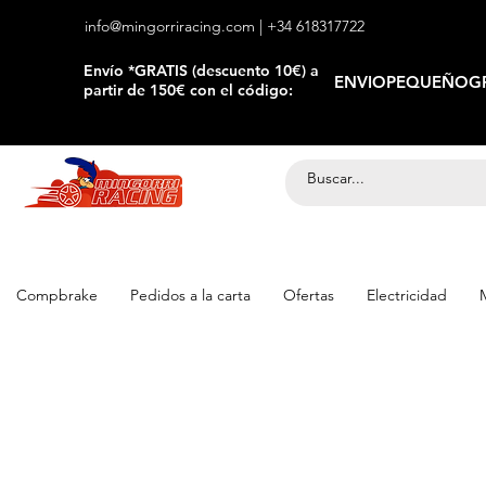
info@mingorriracing.com
| +34 618317722
​Envío *GRATIS (descuento 10€) a
ENVIOPEQUEÑOGR
partir de 150€ con el código:
Compbrake
Pedidos a la carta
Ofertas
Electricidad