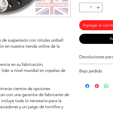
Agregar al carrit
R
 de suspensión con rótulas uniball
ón en nuestra tienda online de la
Devoluciones pa
ncia en su fabricación,
Al ser un producto b
der a nivel mundial en copelas de
Bajo pedido
importante asegurart
necesitas para tu vehí
Este producto solo es
dudas ya que no podr
plazo de entrega es
o lo intentes montar 
ntrarás cientos de opciones
Realiza tu pedido aho
Fijate en la forma de
ntan con una garantía de fabricante de
antes posible y poder
asegurarte de la ros
incluye todo lo necesario para la
lo pierdas!
aciadores y un juego de tornillos y