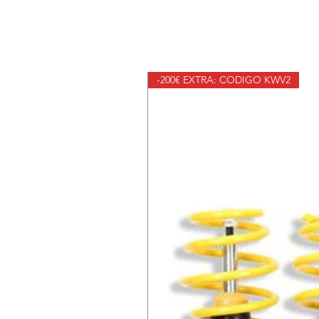
-200€ EXTRA: CODIGO KWV2