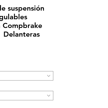
de suspensión
egulables
a Compbrake
Delanteras
recio
e
ferta