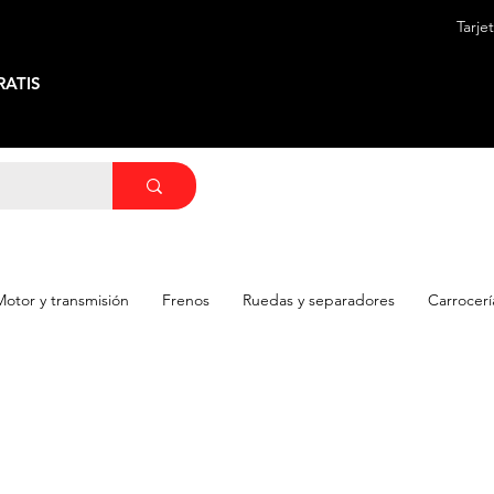
Tarje
ATIS
Motor y transmisión
Frenos
Ruedas y separadores
Carrocerí