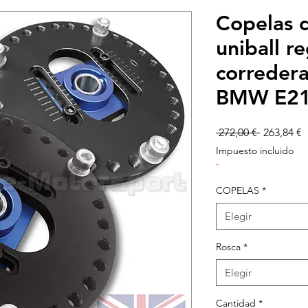
Copelas 
uniball r
correder
BMW E21 
Precio
P
 272,00 € 
263,84 €
d
Impuesto incluido
o
-
COPELAS
*
Elegir
Rosca
*
Elegir
Cantidad
*