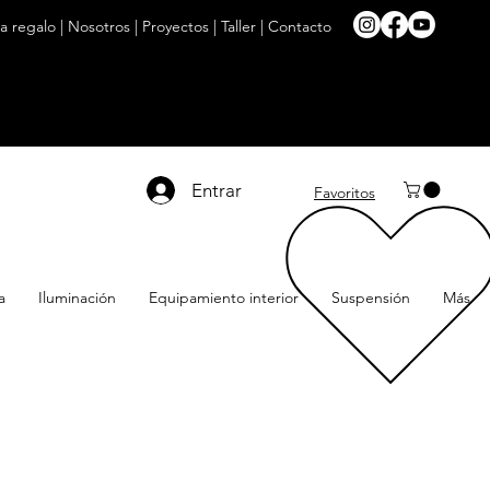
ta regalo
|
Nosotros
|
Proyectos
|
Taller
|
Contacto
Entrar
Favoritos
a
Iluminación
Equipamiento interior
Suspensión
Más