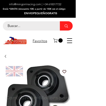
info@mingorriracing.com
|
+34 618317722
​Envío *GRATIS (descuento 10€) a partir de 150€ con el código:
ENVIOPEQUEÑOGRATIS
Favoritos