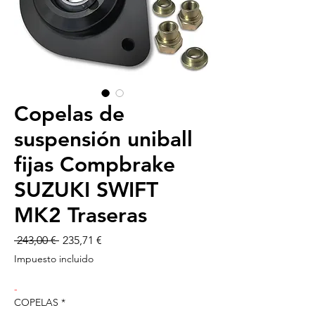
Copelas de
suspensión uniball
fijas Compbrake
SUZUKI SWIFT
MK2 Traseras
Precio
Precio
 243,00 € 
235,71 €
de
Impuesto incluido
oferta
-
COPELAS
*