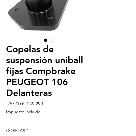
Copelas de
suspensión uniball
fijas Compbrake
PEUGEOT 106
Delanteras
Precio
Precio
 257,00 € 
249,29 €
de
Impuesto incluido
oferta
-
COPELAS
*