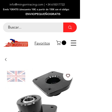
info@mingorriracing.com
|
+34 618317722
​Envío *GRATIS (descuento 10€) a partir de 150€ con el código:
ENVIOPEQUEÑOGRATIS
Favoritos