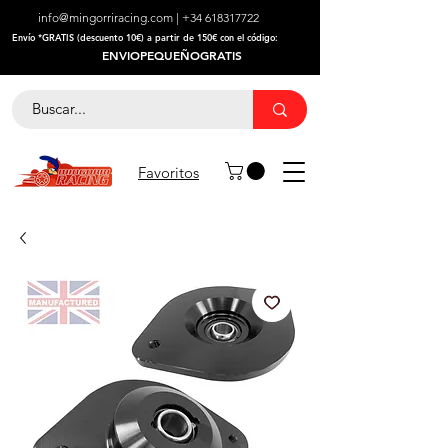
info@mingorriracing.com
|
+34 618317722
​Envío *GRATIS (descuento 10€) a partir de 150€ con el código:
ENVIOPEQUEÑOGRATIS
Favoritos