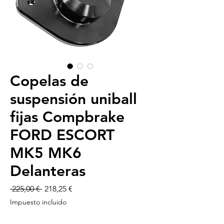
Copelas de
suspensión uniball
fijas Compbrake
FORD ESCORT
MK5 MK6
Delanteras
Precio
Precio
 225,00 € 
218,25 €
de
Impuesto incluido
oferta
-